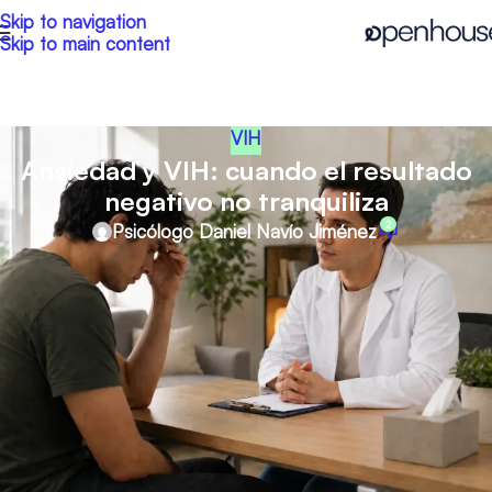
Skip to navigation
Skip to main content
VIH
Ansiedad y VIH: cuando el resultado
negativo no tranquiliza
2
Psicólogo Daniel Navío Jiménez
El miedo al VIH y la necesidad de
hacerse pruebas una y otra vez
En consulta es cada vez más frecuente encontrar a personas
que, tras una práctica sexual, se realizan una prueba de VIH,
reciben un resultado negativo y, aun así, no consiguen
quedarse tranquilas. Pasado un tiempo (a veces muy corto)
reaparecen las dudas, el miedo o la necesidad de repetir la
prueba “para asegurarse”. Esta dinámica puede repetirse varias